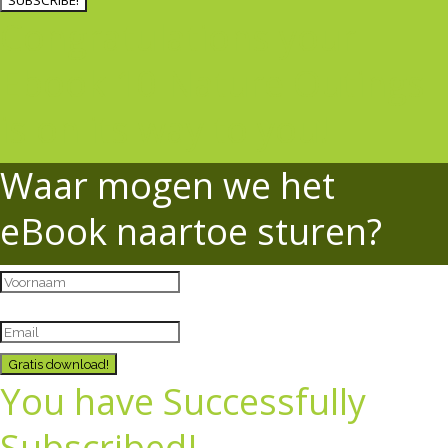
SUBSCRIBE!
Congratulations your
Ebook 10 Nature Outings
is on its way to you!
Waar mogen we het
eBook naartoe sturen?
Gratis download!
You have Successfully
Subscribed!