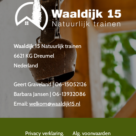
Waaldijk 15
Natuurlijk trainen
6621 KG Dreumel
Nederland
Geert Graveland | 06-15052126
Barbara Jansen | 06-13932086
Email:
welkom@waaldijk15.nl
Privacy verklaring.
Alg. voorwaarden