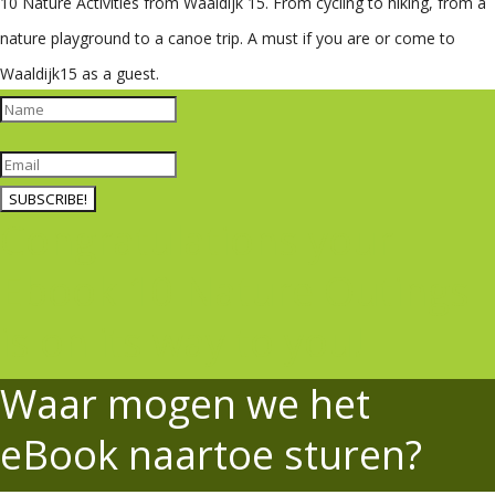
10 Nature Activities from Waaldijk 15.
From cycling to hiking, from a
nature playground to a canoe trip. A must if you are or come to
Waaldijk15 as a guest.
SUBSCRIBE!
Congratulations your
Ebook 10 Nature Outings
is on its way to you!
Waar mogen we het
eBook naartoe sturen?