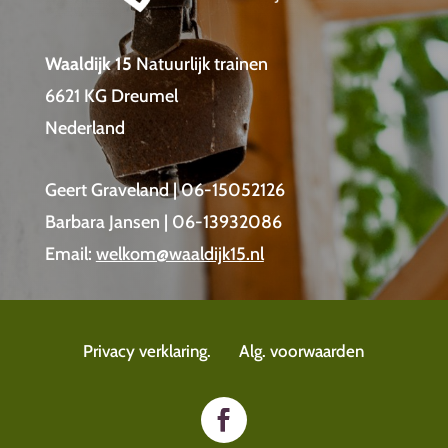
Waaldijk 15
Natuurlijk trainen
6621 KG Dreumel
Nederland
Geert Graveland | 06-15052126
Barbara Jansen | 06-13932086
Email:
welkom@waaldijk15.nl
Privacy verklaring.
Alg. voorwaarden