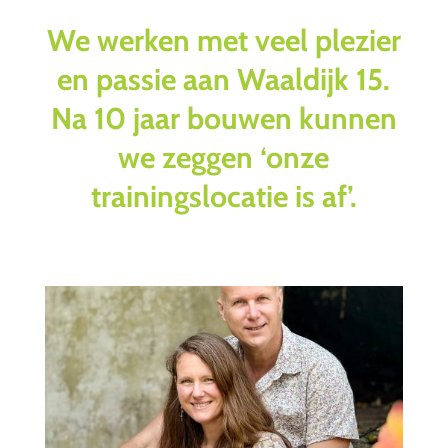
We werken met veel plezier
en passie aan Waaldijk 15.
Na 10 jaar bouwen kunnen
we zeggen ‘onze
trainingslocatie is af’.