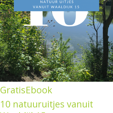
GratisEbook
10 natuuruitjes vanuit