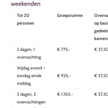
weekenden
Tot 20
Groepsruimte
Overna
personen
op basi
gedeel
kamers
2 dagen, 1
€ 775,-
€ 37,5
overnachting
Vrijdag avond –
zondag einde
€ 925,-
€ 57,5
middag
3 dagen, 2
€ 1.150,-
€ 57,5
overnachtingen