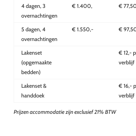
4 dagen, 3
€ 1.400,
€ 77,5
overnachtingen
5 dagen, 4
€ 1.550,-
€ 97,5
overnachtingen
Lakenset
€ 12,- 
(opgemaakte
verblijf
bedden)
Lakenset &
€ 16,- 
handdoek
verblijf
Prijzen accommodatie zijn exclusief 21% BTW