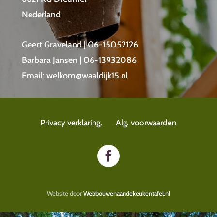
Nederland
Geert Graveland | 06-15052126
Barbara Jansen | 06-13932086
Email:
welkom@waaldijk15.nl
Privacy verklaring.
Alg. voorwaarden
Website door
Webbouwenaandekeukentafel.nl