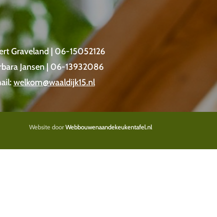
ert Graveland | 06-15052126
rbara Jansen | 06-13932086
ail:
welkom@waaldijk15.nl
Website door
Webbouwenaandekeukentafel.nl